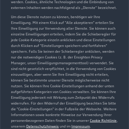
werden. Cookies, ähnliche Technologien und die Einbindung von
externen Inhalten werden nachfolgend als „Dienste“ bezeichnet.
Um diese Dienste nutzen zu können, benötigen wir Ihre
Borsigring 10 A
Einwilligung. Mit einem Klick auf "Alle akzeptieren" erteilen Sie
31319 Sehnde
Ihre Einwilligung zur Verwendung aller Dienste. Sie können auch
einzelne Einwilligungen erteilen, indem Sie die Schieberegler für
jede Cookie-Kategorie einzeln anklicken und diese Einstellungen
05138 9616
durch Klicken auf "Einstellungen speichern und fortfahren"
speichern. Falls Sie keinen der Schieberegler anklicken, werden
info@holzbrecher-automobile.de
nur die notwendigen Cookies (z. B. der Ensighten Privacy
Manager, unser Einwilligungsmanagementtool) verwendet. Sie
sind nicht gesetzlich verpflichtet, in die Verwendung von Cookies
Kontaktdaten herunterladen
einzuwilligen, aber wenn Sie Ihre Einwilligung nicht erteilen,
können Sie bestimmte unserer Dienste möglicherweise nicht
nutzen. Sie können Ihre Cookie-Einstellungen anhand der unten
aufgeführten Kategorien von Cookies verwalten. Sie können Ihre
Öffnungszeiten
Einwilligung jederzeit mit Wirkung zum Zeitpunkt des Widerrufs
widerrufen. Für den Widerruf der Einwilligung beachten Sie bitte
die "Cookie-Einstellungen" in der Fußzeile der Webseite. Weitere
Informationen sowie konkrete Hinweise zur Verwendung Ihrer
Service
personenbezogenen Daten finden Sie in unserer
Cookie Richtlinie
,
Geschlossen
,
öffnet am
Freitag 07:30
unserem
Datenschutzhinweis
und im
Impressum
.