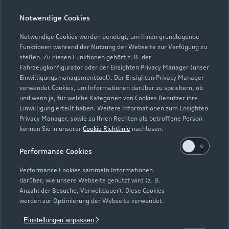
Notwendige Cookies
Teile- und Zubehörverkauf
Geschlossen
,
öffnet am
Freitag 07:30
Notwendige Cookies werden benötigt, um Ihnen grundlegende
Funktionen während der Nutzung der Webseite zur Verfügung zu
stellen. Zu diesen Funktionen gehört z. B. der
Fahrzeugkonfigurator oder der Ensighten Privacy Manager (unser
Einwilligungsmanagementtool). Der Ensighten Privacy Manager
Zurück nach oben
verwendet Cookies, um Informationen darüber zu speichern, ob
und wenn ja, für welche Kategorien von Cookies Benutzer ihre
Einwilligung erteilt haben. Weitere Informationen zum Ensighten
Modelle
Privacy Manager, sowie zu Ihren Rechten als betroffene Person
können Sie in unserer
Cookie Richtlinie
nachlesen.
Kaufen & leasen
Alle Modelle
Performance Cookies
Modelle vergleichen
Service & Zubehör
Performance Cookies sammeln Informationen
Neuwagensuche
darüber, wie unsere Webseite genutzt wird (z. B.
Elektromodelle
Anzahl der Besuche, Verweildauer). Diese Cookies
Gebrauchtwagensuche
Support
werden zur Optimierung der Webseite verwendet.
Saisonale Angebote
Plug-in-Hybride
Gebrauchtwagen
Einstellungen anpassen
Audi Services
Über Audi