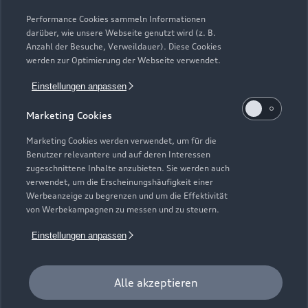
Modelle vergleichen
Service & Zubehör
Performance Cookies sammeln Informationen
Neuwagensuche
darüber, wie unsere Webseite genutzt wird (z. B.
Elektromodelle
Anzahl der Besuche, Verweildauer). Diese Cookies
Gebrauchtwagensuche
Support
werden zur Optimierung der Webseite verwendet.
Saisonale Angebote
Plug-in-Hybride
Gebrauchtwagen
Einstellungen anpassen
Audi Services
Über Audi
Kundenservice
Finanzierung
Marketing Cookies
Garantie
Händlersuche
Aktionen & Angebote
Unternehmen
Marketing Cookies werden verwendet, um für die
Audi digital services
Benutzer relevantere und auf deren Interessen
Audi Code
Geschäftskunden
Karriere
zugeschnittene Inhalte anzubieten. Sie werden auch
myAudi
verwendet, um die Erscheinungshäufigkeit einer
Häufige Fragen (FAQ)
Investor Relations
Werbeanzeige zu begrenzen und um die Effektivität
© 2026 AUDI AG. Alle Rechte vorbehalten
von Werbekampagnen zu messen und zu steuern.
Audi Online Beratung
Presse & Media Center
Impressum
Rechtliches
Hinweisgebersystem
Einstellungen anpassen
Online-Terminvereinbarung
Datenschutz
Datenschutzinformation
Cookie-Einstellungen
Servicekontakt
Cookie-Richtlinie
Barrierefreiheit
Audi erleben
Alle akzeptieren
Digital Services Act
EU Data Act
Bordbuch & Bedienungsanleitungen
Newsletter