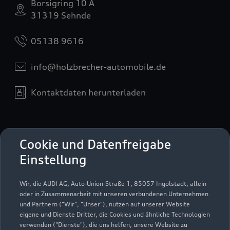
Borsigring 10 A
31319 Sehnde
05138 9616
info@holzbrecher-automobile.de
Kontaktdaten herunterladen
Öffnungszeiten
Cookie und Datenfreigabe
Einstellung
Service
Wir, die AUDI AG, Auto-Union-Straße 1, 85057 Ingolstadt, allein
Geöffnet bis
17:00
oder in Zusammenarbeit mit unseren verbundenen Unternehmen
und Partnern ("Wir", "Unser"), nutzen auf unserer Website
eigene und Dienste Dritter, die Cookies und ähnliche Technologien
Teile- und Zubehörverkauf
verwenden ("Dienste"), die uns helfen, unsere Website zu